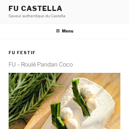
Aller
FU CASTELLA
au
Saveur authentique du Castella
contenu
principal
Menu
FU FESTIF
FU – Roulé Pandan Coco